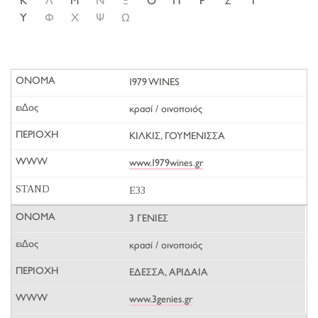
Κ
Λ
Μ
Ν
Ξ
Ο
Π
Ρ
Σ
Τ
Υ
Φ
Χ
Ψ
Ω
1979 WINES
κρασί / οινοποιός
ΚΙΛΚΙΣ, ΓΟΥΜΕΝΙΣΣΑ
www.1979wines.gr
E33
3 ΓΕΝΙΕΣ
κρασί / οινοποιός
ΕΔΕΣΣΑ, ΑΡΙΔΑΙΑ
www.3genies.gr