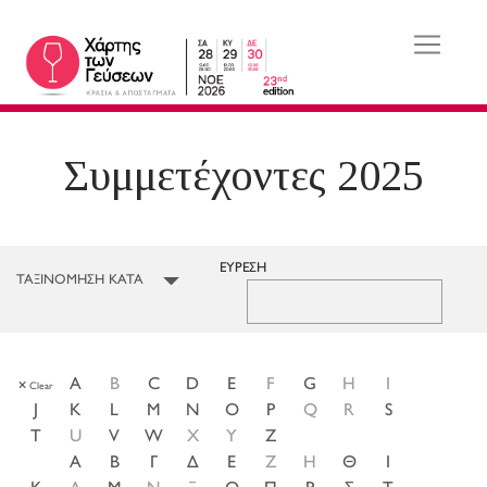
Συμμετέχοντες 2025
ΕΥΡΕΣΗ
A
B
C
D
E
F
G
H
I
Clear
J
K
L
M
N
O
P
Q
R
S
T
U
V
W
X
Y
Z
Α
Β
Γ
Δ
Ε
Ζ
Η
Θ
Ι