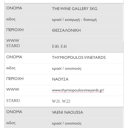
THE WINE GALLERY SKG
κρασί / εισαγωγή - διανομή
ΘΕΣΣΑΛΟΝΙΚΗ
E40, E41
THYMIOPOULOS VINEYARDS
κρασί / οινοποιός
ΝΑΟΥΣΑ
www.thymiopoulosvineyards.gr/
W21, W22
VAENI NAOUSSA
κρασί / οινοποιός