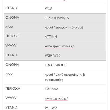
W18
SPYROU WINES
κρασί / εισαγωγή - διανομή
ΑΤΤΙΚΗ
www.spyrouwines.gr
W29, W30
T & C GROUP
κρασί / υλικά οινοποίησης &
συσκευασίας
ΚΑΒΑΛΑ
www.tcgroup.gr/
W1, W2