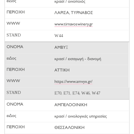
κρασί / οινοποιός
ΛΑΡΙΣΑ, ΤΥΡΝΑΒΟΣ
www.tirnavoswinery.gr
W44
ΑΜΒΥΞ
κρασί / εισαγωγή - διανομή
ΑΤΤΙΚΗ
https://www.amvyx.gr/
E70, E71, E74, W46, W47
ΑΜΠΕΛΟΟΙΝΙΚΗ
κρασί / οινολογικές υπηρεσίες
ΘΕΣΣΑΛΟΝΙΚΗ