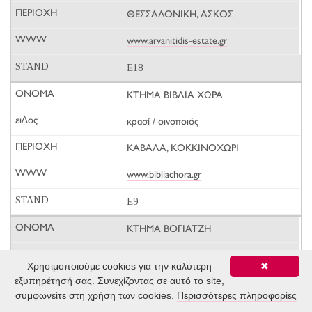
ΘΕΣΣΑΛΟΝΙΚΗ, ΑΣΚΟΣ
www.arvanitidis-estate.gr
E18
ΚΤΗΜΑ ΒΙΒΛΙΑ ΧΩΡΑ
κρασί / οινοποιός
ΚΑΒΑΛΑ, ΚΟΚΚΙΝΟΧΩΡΙ
www.bibliachora.gr
E9
ΚΤΗΜΑ ΒΟΓΙΑΤΖΗ
κρασί / οινοποιός
Χρησιμοποιούμε cookies για την καλύτερη
✖
εξυπηρέτησή σας. Συνεχίζοντας σε αυτό το site,
ΚΟΖΑΝΗ, ΒΕΛΒΕΝΤΟΣ
συμφωνείτε στη χρήση των cookies.
Περισσότερες πληροφορίες
www.ktimavoyatzi.gr