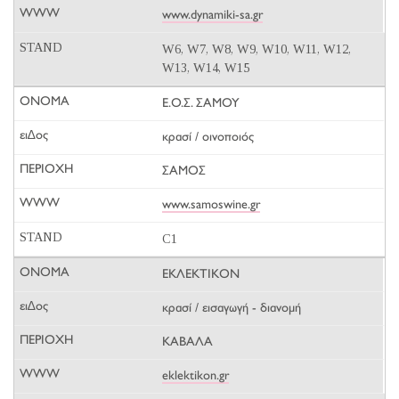
www.dynamiki-sa.gr
W6, W7, W8, W9, W10, W11, W12,
W13, W14, W15
Ε.Ο.Σ. ΣΑΜΟΥ
κρασί / οινοποιός
ΣΑΜΟΣ
www.samoswine.gr
C1
ΕΚΛΕΚΤΙΚΟΝ
κρασί / εισαγωγή - διανομή
ΚΑΒΑΛΑ
eklektikon.gr